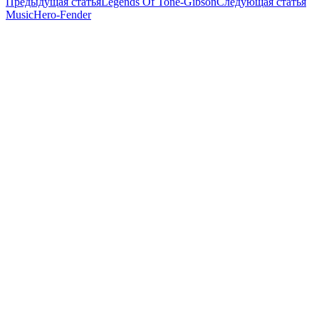
Предыдущая статья
Legends Of Tone-Gibson
Следующая статья
MusicHero-Fender