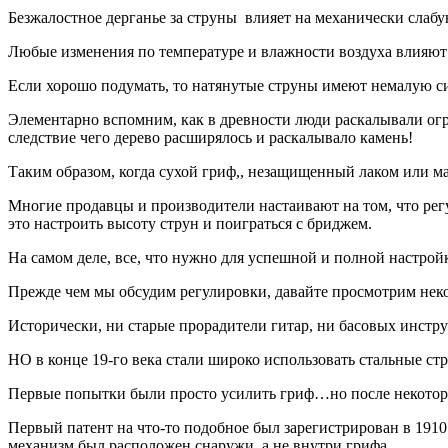
Безжалостное дерганье за струны влияет на механически слаб
Любые изменения по температуре и влажности воздуха влияют н
Если хорошо подумать, то натянутые струны имеют немалую си
Элементарно вспомним, как в древности люди раскалывали огро
следствие чего дерево расширялось и раскалывало камень!
Таким образом, когда сухой гриф,, незащищенный лаком или м
Многие продавцы и производители настаивают на том, что регу
это настроить высоту струн и поиграться с бриджем.
На самом деле, все, что нужно для успешной и полной настрой
Прежде чем мы обсудим регулировки, давайте просмотрим нек
Исторически, ни старые прорадители гитар, ни басовых инстру
НО в конце 19-го века стали широко использовать стальные стр
Первые попытки были просто усилить гриф…но после некоторы
Первый патент на что-то подобное был зарегистрирован в 1910
механизм был расположен снаружи, а не внутри грифа.