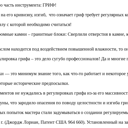
ую часть инструмента: ГРИФ!
а его кривизну, изгиб, что означает гриф требует регулярных к
лу с которой необходимо считаться!
мные камни – гранитные блоки: Сверлили отверстия в камне, ку
аслом находится под воздействием повышенной влажности, то о
лировка грифа – это дело сугубо профессионалов! Да и многие г
ки — это минимум знание того, как что-то работает и некоторо
оторые исторические предпосылки.
ментов не нуждались в регулировках грифа из-за его массивност
уны, что зародило опасения по поводу целостности и изгиба гри
х попыток мастера стали задумываться о создании регулируемы
 г. (Джордж Лориан, Патент США 964 660). Установленный на за