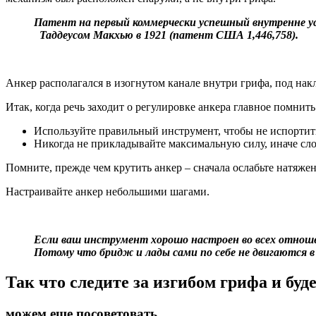
Патент на первый коммерчески успешный внутренне ус
Таддеусом Макхью в 1921 (патент США 1,446,758).
Анкер располагался в изогнутом канале внутри грифа, под нак
Итак, когда речь заходит о регулировке анкера главное помнить
Используйте правильный инструмент, чтобы не испортить
Никогда не прикладывайте максимальную силу, иначе сло
Помните, прежде чем крутить анкер – сначала ослабьте натяжен
Настраивайте анкер небольшими шагами.
Если ваш инструмент хорошо настроен во всех отношен
Потому что бридж и лады сами по себе не двигаются в
Так что следите за изгибом грифа и буд
можем еще посоветовать