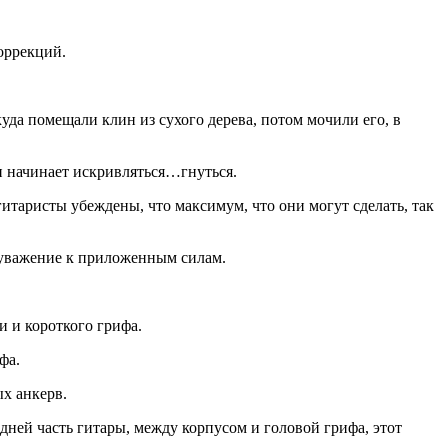
оррекций.
да помещали клин из сухого дерева, потом мочили его, в
н начинает искривляться…гнуться.
итаристы убеждены, что максимум, что они могут сделать, так
е уважение к приложенным силам.
и и короткого грифа.
фа.
х анкерв.
дней часть гитары, между корпусом и головой грифа, этот